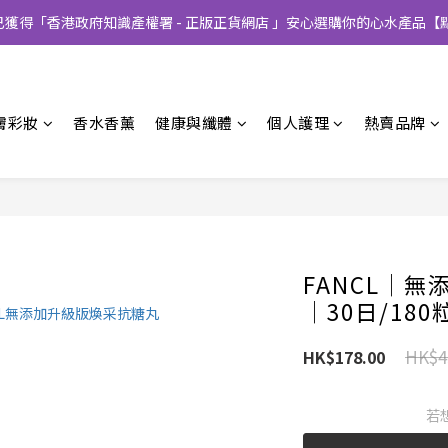
CT已獲得「香港政府知識產權署 - 正版正貨網店 」安心選購你的心水產品【
膚彩妝
香水香薰
健康與纖體
個人護理
熱賣品牌
FANCL│
│30日/180
HK$4
HK$178.00
若