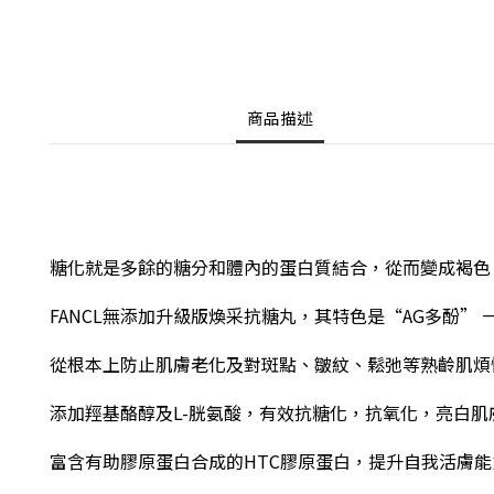
商品描述
糖化就是多餘的糖分和體內的蛋白質結合，從而變成褐色
FANCL無添加升級版煥采抗糖丸
，
其特色是“AG多酚”
從根本上防止肌膚老化及對斑點、皺紋、鬆弛等熟齡肌煩
添加羥基酪醇及L-胱氨酸，有效抗糖化，抗氧化，亮白肌
富含有助膠原蛋白合成的HTC膠原蛋白，提升自我活膚