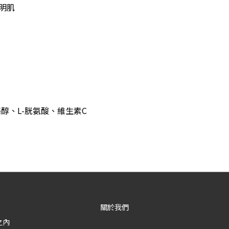
明肌
醇、L-胱氨酸、維生素C
關於我們
之內