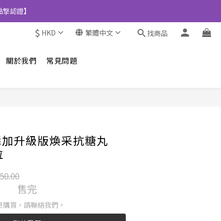
點撃認證】
$
HKD
繁體中文
找商品
關於我們
常見問題
無添加升級版煥采抗糖丸
粒
50.00
售完
想購買，請聯絡我們。