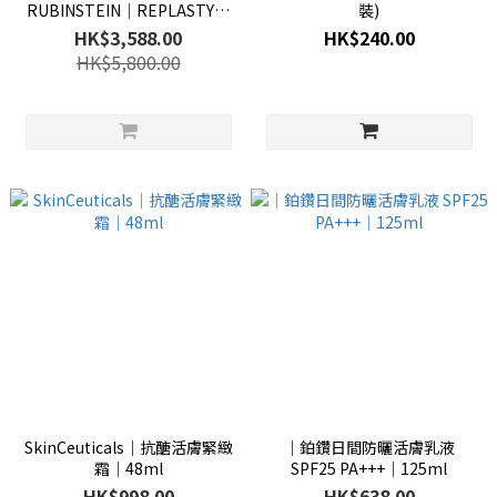
RUBINSTEIN│REPLASTY修
裝)
復晚霜│100ml
HK$3,588.00
HK$240.00
HK$5,800.00
SkinCeuticals│抗醣活膚緊緻
│鉑鑽日間防曬活膚乳液
霜│48ml
SPF25 PA+++│125ml
HK$998.00
HK$638.00