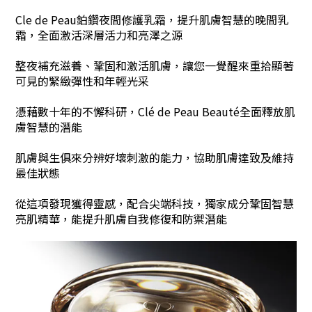
Cle de Peau鉑鑽夜間修護乳霜
，
提升肌膚智慧的晚間乳
霜，
全面激活深層活力和亮澤之源
整夜補充滋養、鞏固和激活肌膚，
讓您一覺醒來重拾顯著
可見的緊緻彈性和年輕光采
憑藉數十年的不懈科研，Clé de Peau Beauté全面釋放肌
膚智慧的潛能
肌膚與生俱來分辨好壞刺激的能力，協助肌膚達致及維持
最佳狀態
從這項發現獲得靈感，配合尖端科技，獨家成分鞏固智慧
亮肌精華，能提升肌膚自我修復和防禦潛能