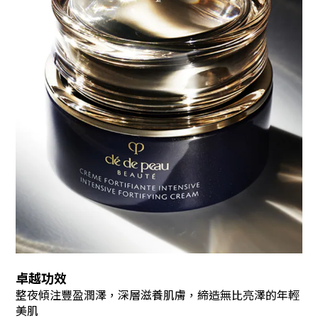
卓越功效
整夜傾注豐盈潤澤，深層滋養肌膚，締造無比亮澤的年輕
美肌