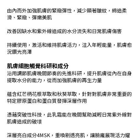
由內而外加強肌膚的緊緻彈性，減少顯著皺紋，締造柔
滑、緊緻、彈嫩美肌
改善因缺水和紫外線造成的水分流失和日常肌膚傷害
持續使用，激活和維持肌膚活力，注入年輕能量，肌膚愈
況鑽光亮澤
肌膚細胞觸覺科研和成分
沿用調節肌膚晚間節奏的先進科研，提升肌膚從內在自身
提取水分的能力，從而加強肌膚的再生力量
蘊含紅芒柄花根萃取和秋葵萃取，針對對肌膚非常重要的
特定膠原蛋白和蛋白質發揮深層作用
憑藉突破性科技，此乳霜能在晚間幫助減輕日常紫外線對
肌膚造成的破壊
深層亮白成分4MSK，重喚剔透亮肌，讓臉龐展現活力耀