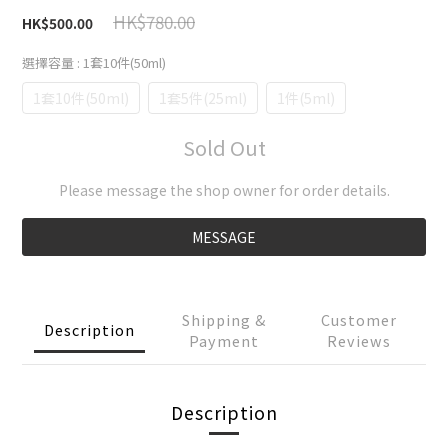
HK$780.00
HK$500.00
選擇容量
: 1套10件(50ml)
1套10件(50ml)
1套5件(25ml)
1件(5ml)
Sold Out
Please message the shop owner for order details.
MESSAGE
Shipping &
Customer
Description
Payment
Reviews
Description