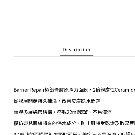
Description
Barrier Repair極緻骨膠原彈力面膜，2倍親膚性Cer
從深層開始持久補濕，改善皮膚缺水問題
面膜多層綿密結構，盛載22ml精華，不易滴流
模仿嬰兒肌膚特有的保水成分，防止肌膚受乾燥及敏感等
3D剪裁的面膜設計能緊貼面形，美容液不易滴流，呵護