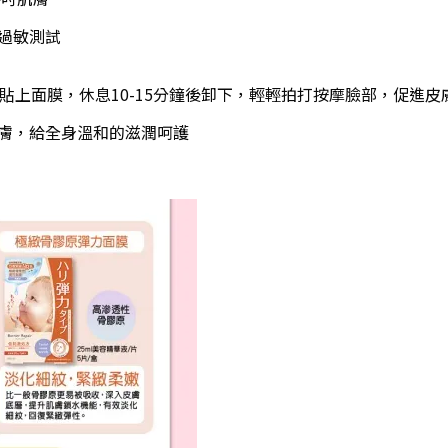
過敏測試
貼上面膜，休息10-15分鐘後卸下，輕輕拍打按摩臉部
，
促進皮
膚，給全身溫和的滋潤呵護