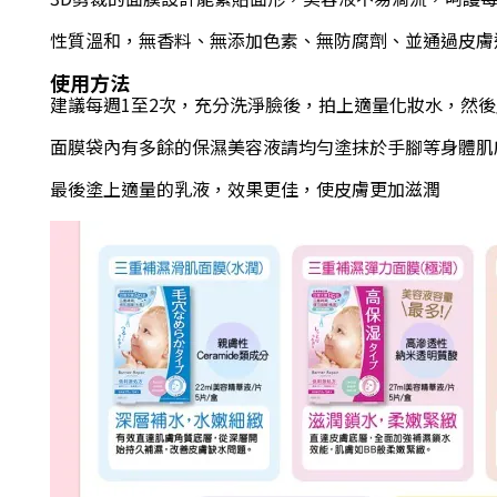
性質溫和，無香料、無添加色素、無防腐劑、並通過皮膚
使用方法
建議每週1至2次，充分洗淨臉後，拍上適量化妝水，然後
面膜袋內有多餘的保濕美容液請均勻塗抹於手腳等身體肌
最後塗上適量的乳液，效果更佳，使皮膚更加滋潤