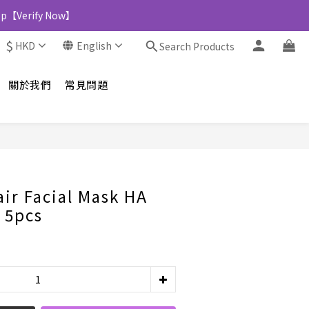
Shop【Verify Now】
$
HKD
English
Search Products
關於我們
常見問題
BUY NOW
air Facial Mask HA
 5pcs