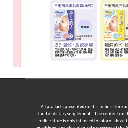
All products presented on this online store a
food or dietary supplements. The content on t
online store is only intended to inform about 
nutritional and physiological processes of the 