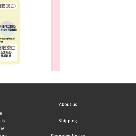
About us
re
his
Shipping
the
food
Shopping Notice