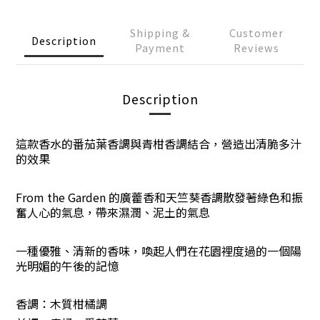
Shipping &
Customer
Description
Payment
Reviews
Description
這款香水的番茄葉香調與青柑香調結合，營造出清脆多汁
的效果
From the Garden 的廣藿香和天竺葵香調散發著綠色和振
奮人心的氣息，帶來濕潤、泥土的氣息
一種優雅、清新的香味，喚起人們在花園裡度過的一個陽
光明媚的午後的記憶
香調
：
木質柑橘調