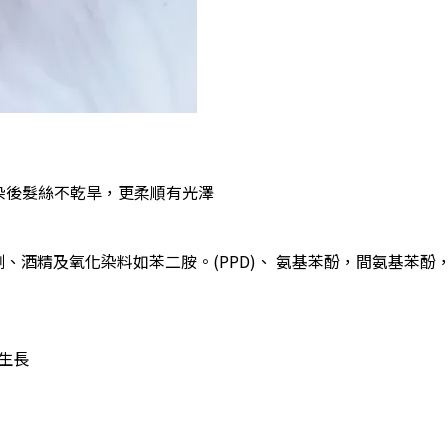
染後髮絲不乾旱，更柔順有光澤
泡劑、酒精及氧化染料如苯二胺。(PPD)、 氨基苯酚，間氨基苯
生長