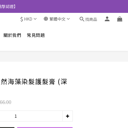
點撃認證】
$
HKD
繁體中文
找商品
關於我們
常見問題
立即購買
天然海藻染髮護髮膏 (深
66.00