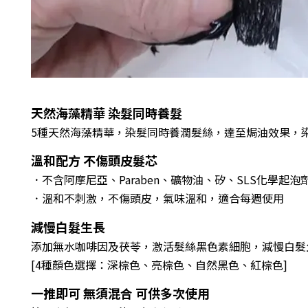
天然海藻精華 染髮同時養髮
5種天然海藻精華，染髮同時養潤髮絲，達至焗油效果，
溫和配方 不傷頭皮髮芯
．不含阿摩尼亞、Paraben、礦物油、矽、SLS化學起
．溫和不刺激，不傷頭皮，氣味溫和，適合每週使用
減慢白髮生長
添加無水咖啡因及茯苓，激活髮絲黑色素細胞，減慢白髮
[4種顏色選擇：深棕色、亮棕色、自然黑色、紅棕色]
一推即可 無須混合 可供多次使用