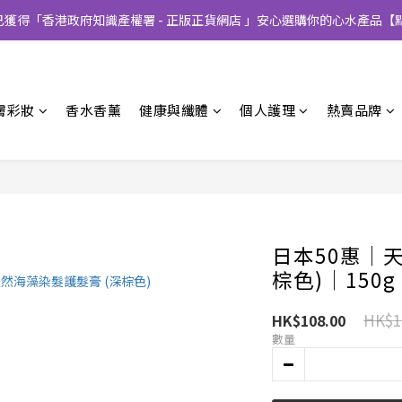
CT已獲得「香港政府知識產權署 - 正版正貨網店 」安心選購你的心水產品【
膚彩妝
香水香薰
健康與纖體
個人護理
熱賣品牌
日本50惠│
棕色)│150g
HK$1
HK$108.00
數量