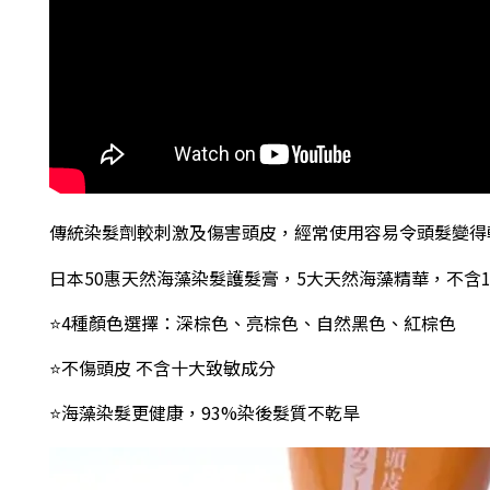
傳統染髮劑較刺激及傷害頭皮，經常使用容易令頭髮變得
日本50惠天然海藻染髮護髮膏，5大天然海藻精華，不含
⭐4種顏色選擇：深棕色、亮棕色、自然黑色、紅棕色
⭐不傷頭皮 不含十大致敏成分
⭐海藻染髮更健康，
93%染後髮質不乾旱