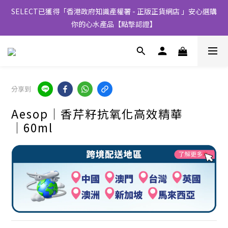
SELECT已獲得「香港政府知識產權署 - 正版正貨網店 」安心選購
你的心水產品【點撃認證】
分享到
Aesop│香芹籽抗氧化高效精華
│60ml