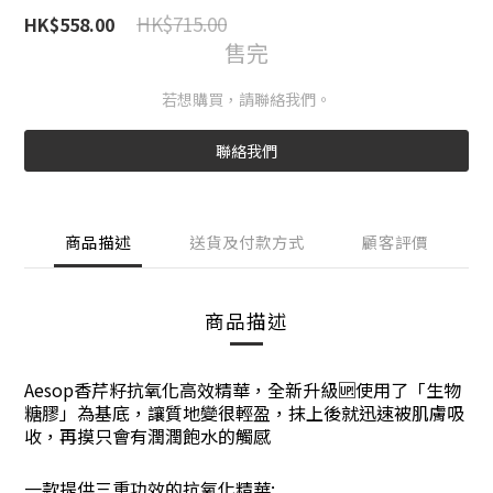
HK$715.00
HK$558.00
售完
若想購買，請聯絡我們。
聯絡我們
商品描述
送貨及付款方式
顧客評價
商品描述
Aesop香芹籽抗氧化高效精華
，
全新升級🆙使用了「生物
糖膠」為基底，讓質地變很輕盈，抹上後就迅速被肌膚吸
收，再摸只會有潤潤飽水的觸感
一款提供三重功效的抗氧化精華: