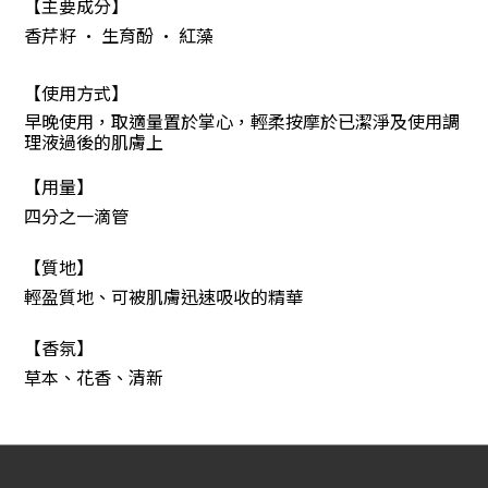
【主要成分】
香芹籽 • 生育酚 • 紅藻
【
使用方式
】
早晚使用，取適量置於掌心，輕柔按摩於已潔淨及使用調
理液過後的肌膚上
【
用量
】
四分之一滴管
【
質地
】
輕盈質地、可被肌膚迅速吸收的精華
【
香氛
】
草本、花香、清新