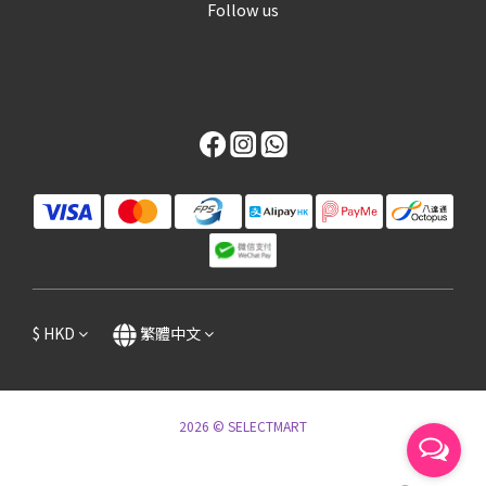
Follow us
$
HKD
繁體中文
2026 © SELECTMART