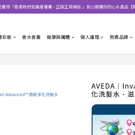
CT已獲得「香港政府知識產權署 - 正版正貨網店 」安心選購你的心水產品【
膚彩妝
香水香薰
健康與纖體
個人護理
熱賣品牌
AVEDA│Inv
化洗髮水 - 