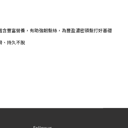
蘊含豐富營養，有助強韌髮絲，為豐盈濃密頭髮打好基礎
滑、持久不脫
Follow us