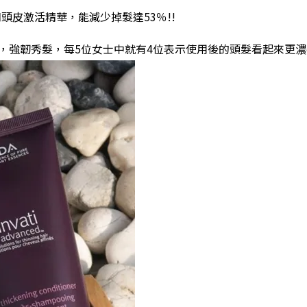
頭皮激活精華，能減少掉髮達53％!!
，強韌秀髮
，
每5位女士中就有4位表示使用後的頭髮看起來更濃