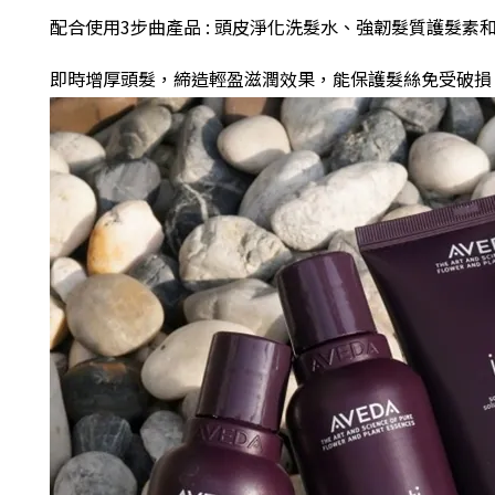
配合使用3步曲產品 : 頭皮淨化洗髮水、強韌髮質護髮素和
即時增厚頭髮，締造輕盈滋潤效果，能保護髮絲免受破損