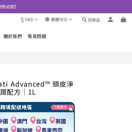
點撃認證】
$
HKD
繁體中文
找商品
關於我們
常見問題
立即購買
ati Advanced™ 頭皮淨
滋潤配方│1L