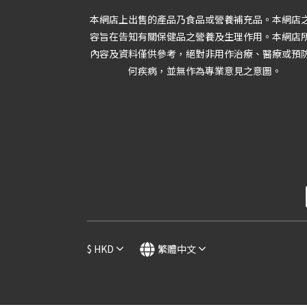
本網店上出售的產品乃食品或營養補充品。本網店
容旨在告知有關保健品之營養及生理作用。本網店
內容及資料僅供參考，絕對非用作治療、醫療或預
何疾病，並無作為專業意見之意圖。
$
HKD
繁體中文