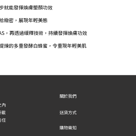
步就能發揮煥膚塑顏功效
拾緻密，展現年輕美態
HAS，再透過緩釋技術
，
持續發揮煥膚功效
提煉的多重發酵白蜂蜜，令重現年輕美肌
關於我們
之內
所載
送貨方式
防任
購物需知