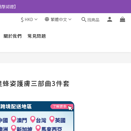
點撃認證】
$
HKD
繁體中文
找商品
關於我們
常見問題
n│皇蜂姿護膚三部曲3件套