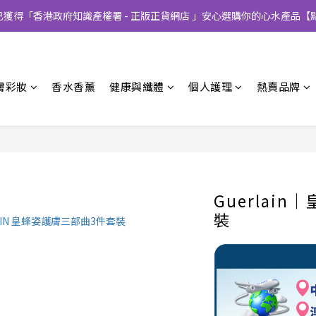
CT已獲得「香港政府知識產權署 - 正版正貨網店 」安心選購你的心水產品【
膚彩妝
香水香薰
健康與纖體
個人護理
熱賣品牌
Guerlai
裝