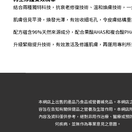
結合兩種獨特科技
，
抗衰老修復技術、溫和煥膚技術，一
肌膚倍見平滑，煥發光澤，有效收細毛孔，令皮膚結構重
配方蘊含96%天然來源成分
，
配合果酸AHAS和複合酸P
升級緊緻提升技術，
有效激活及修護肌膚，再運用專利所
本網店上出售的產品乃食品或營養補充品。本網店
容旨在告知有關保健品之營養及生理作用。本網店
內容及資料僅供參考，絕對非用作治療、醫療或預
何疾病，並無作為專業意見之意圖。