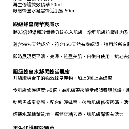
再生修護雙效精華
50ml
殿級蜂皇水凝黑蜂活肌蜜 50ml
殿級蜂皇精華爽膚水
將25倍超濃郁珍貴養分輸送入肌膚
，
增強肌膚抗壓能力及
蘊含98%天然成分，符合ISO天然有機認證
，
適用於所有
即時展現更平滑、亮澤、飽盈美肌
，
日復日使用，抗老去
殿級蜂皇水凝黑蜂活肌蜜
升級版結合了的強效蜂皇產物，加上3種上乘蜂蜜
令肌膚修護速度快9倍，為肌膚帶來殿堂級潤養與修護，
動態黑蜂蜜修護，配合純淨蜂蜜，啓動肌膚修復密碼，活
輕薄水潤精華質地，獨特蜜糖芳香，讓肌膚彈潤有活力
再生修護雙效精華