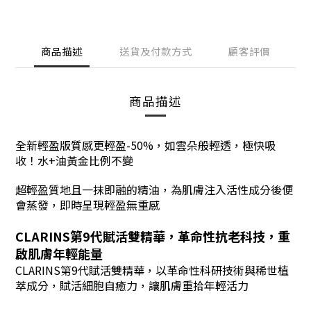
商品描述
送貨及付款方式
顧客評價
商品描述
全新
輕盈版
質感更輕盈-50%，如雲朵般輕透，極快吸
收！水+油黃金比例不變
超輕盈質地且一抹即融的精油，為肌膚注入活性成分後便
會蒸發，即時呈現輕盈無重感
CLARINS第9代賦活雙精華
，
革命性抗老科技，重
啟肌膚年輕能量
CLARINS第9代賦活雙精華
，以革命性科研技術與稀世植
萃成分，賦活細胞自癒力，讓肌膚重拾年輕活力