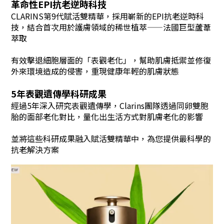
革命性EPI抗老逆時科技
CLARINS第9代賦活雙精華
，
採用嶄新的EPI抗老逆時科
技，結合首次用於護膚領域的稀世植萃——法國巨型蘆葦
萃取
有效擊退細胞層面的「表觀老化」，幫助肌膚抵禦並修復
外來環境造成的侵害，重現健康年輕的肌膚狀態
5年表觀遺傳學科研成果
經過5年深入研究表觀遺傳學，Clarins團隊透過同卵雙胞
胎的面部老化對比，量化出生活方式對肌膚老化的影響
並將這些科研成果融入賦活雙精華中，為您提供最科學的
抗老解決方案