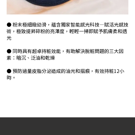
● 粉末極細緻幼滑，蘊含獨家智能感光科技—賦活光感技
術，極致提昇碎粉的亮澤度，輕輕一掃即賦予肌膚柔和透
光
● 同時具有超卓持粧效能，有助解決脫粧問題的三大因
素：暗沉、泛油和乾燥
● 預防過量皮脂分泌造成的油光和摺痕，有效持粧12小
時。