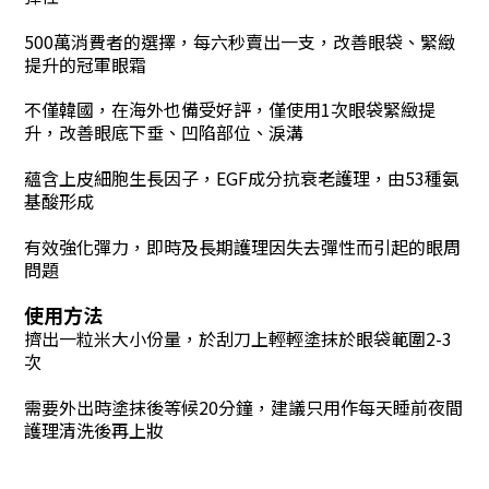
500萬消費者的選擇
，
每六秒賣出一支
，
改善眼袋、緊緻
提升的冠軍眼霜
不僅韓國
，
在海外也備受好評
，
僅使用1次眼袋緊緻提
升
，
改善眼底下垂
、
凹陷部位
、
淚溝
蘊含上皮細胞生長因子
，
EGF成分抗衰老護理
，
由53種氨
基酸形成
有效強化彈力
，
即時及長期護理因失去彈性而引起的眼周
問題
使用方法
擠出一粒米大小份量
，
於刮刀上輕輕塗抹於眼袋範圍2-3
次
需要外出時塗抹後等候20分鐘
，
建議只用作每天睡前夜間
護理清洗後再上妝