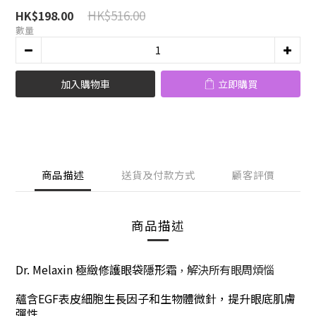
HK$516.00
HK$198.00
數量
加入購物車
立即購買
商品描述
送貨及付款方式
顧客評價
商品描述
Dr. Melaxin 極緻修護眼袋隱形霜
解決所有眼周煩惱
，
蘊含EGF表皮細胞生長因子和生物體微針，提升眼底肌膚
彈性