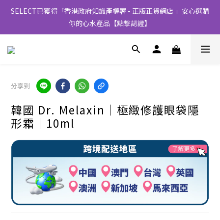
SELECT已獲得「香港政府知識產權署 - 正版正貨網店 」安心選購
你的心水產品【點撃認證】
分享到
韓國 Dr. Melaxin│極緻修護眼袋隱
形霜│10ml