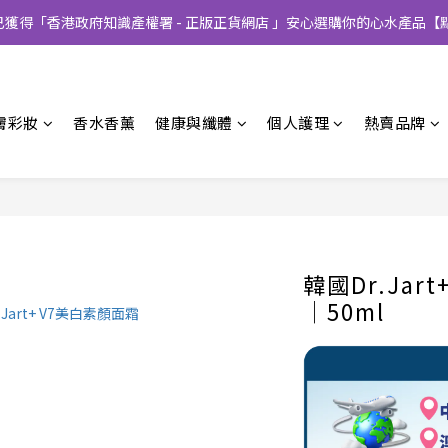
CT已獲得「香港政府知識產權署 - 正版正貨網店 」安心選購你的心水產品【
膚彩妝
香水香薰
健康與纖體
個人護理
熱賣品牌
韓國Dr.Jar
│50ml