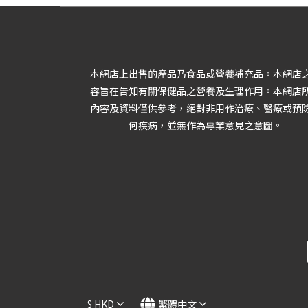
本網店上出售的產品乃食品或營養補充品。本網店
容旨在告知有關保健品之營養及生理作用。本網店
內容及資料僅供參考，絕對非用作治療、醫療或預
何疾病，並無作為專業意見之意圖。
$
HKD
繁體中文