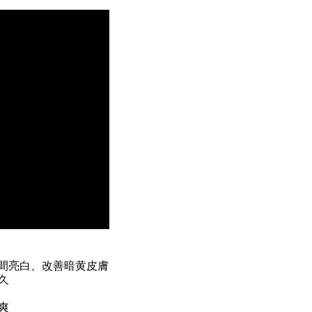
間亮白、改善暗黄皮膚
久
爽