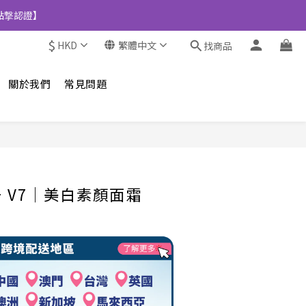
點撃認證】
$
HKD
繁體中文
找商品
關於我們
常見問題
立即購買
t+ V7│美白素顏面霜