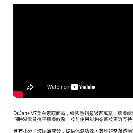
Dr.Jart+ V7美白素顏面霜
，
韓國熱銷超過百萬瓶
，
肌膚瞬
同時滋潤及撫平肌膚紋路
，
妝前使用能夠令底妝更透亮持
含有小分子玻尿酸成分
提供保濕功效，
質地非常薄透清
，