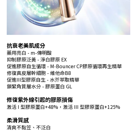
抗衰老美肌成分
藥用亮白 - m-傳明酸
抑制膠原泛黃
-
淨白膠原 EX
促進膠原自生循環
-
M-Bouncer CP膠原循環再生精華
修復真皮層幹細胞
-
維他命B8
促進III型膠原自生
-
水芥萃取精華
鎖緊角質層水分
-
膠原蛋白 GL
修復紫外線引起的膠原損傷
激活 I 型膠原蛋白+48%，激活 III 型膠原蛋白+125%
柔滑質感
清爽不黏笠、不泛白