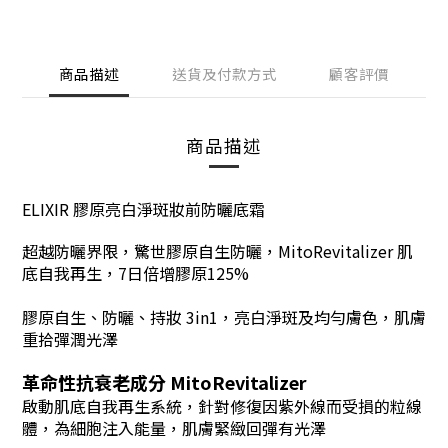
商品描述
送貨及付款方式
顧客評價
商品描述
ELIXIR 膠原亮白淨斑妝前防曬底霜
超越防曬界限，
驚世膠原自生防曬
，
MitoRevitalizer 肌
底自我再生
，
7日倍增膠原125%
膠原自生、防曬、持妝 3in1
，
亮白淨斑及均勻膚色，肌膚
重拾彈潤光澤
革命性抗衰老成分 MitoRevitalizer
啟動肌底自我再生系統，針對修復因紫外線而受損的粒線
體，為細胞注入能量，肌膚緊緻回彈有光澤