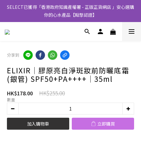
SELECT已獲得「香港政府知識產權署 - 正版正貨網店 」安心選購
你的心水產品【點撃認證】
分享到
ELIXIR│膠原亮白淨斑妝前防曬底霜
(銀管) SPF50+PA++++│35ml
HK$255.00
HK$178.00
數量
加入購物車
立即購買