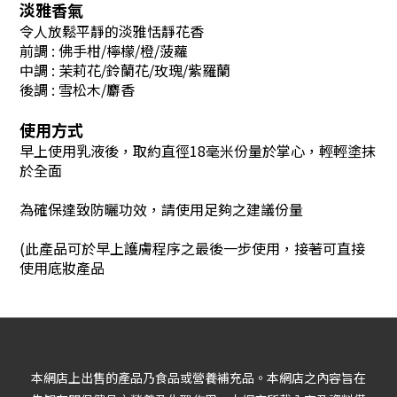
淡雅香氣
令人放鬆平靜的淡雅恬靜花香
前調 : 佛手柑/檸檬/橙/菠蘿
中調 : 茉莉花/鈴蘭花/玫瑰/紫羅蘭
後調
:
雪松木/麝香
使用方式
早上使用乳液後，取約直徑18毫米份量於掌心，輕輕塗抹
於全面
為確保達致防曬功效，請使用足夠之建議份量
(此產品可於早上護膚程序之最後一步使用，接著可直接
使用底妝產品
本網店上出售的產品乃食品或營養補充品。本網店之內容旨在