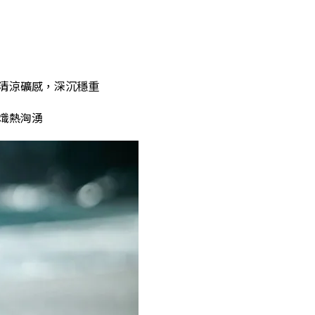
清涼礦感，深沉穩重
熾熱洶湧