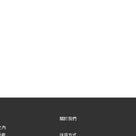
關於我們
之內
所載
送貨方式