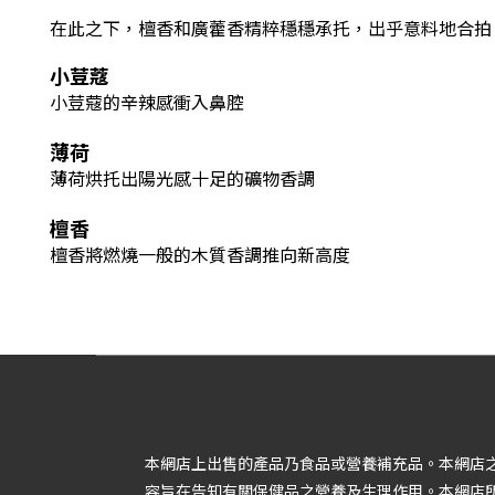
在此之下，檀香和廣藿香精粹穩穩承托，出乎意料地合拍
小荳蔻
小荳蔻的辛辣感衝入鼻腔
薄荷
薄荷烘托出陽光感十足的礦物香調
檀香
檀香將燃燒一般的木質香調推向新高度
本網店上出售的產品乃食品或營養補充品。本網店
容旨在告知有關保健品之營養及生理作用。本網店