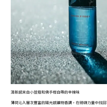
清新感來自小荳蔻和佛手柑自帶的辛辣味
薄荷沁入層次豐富的陽光感礦物香調，在磅礴力量中找回平衡，成為