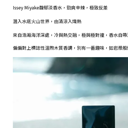
Issey Miyake馥郁淡香水，勁爽辛辣，極致反差
潛入水底火山世界，由清涼入熾熱
來自浩瀚海洋深處，冷與熱交融，極與極對撞
，
香水自帶
偏偏對上標誌性溫煦木質香調，別有一番趣味
，
如岩漿般