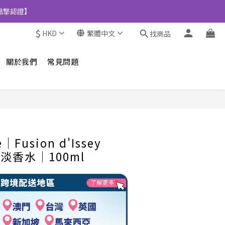
點撃認證】
$
HKD
繁體中文
找商品
關於我們
常見問題
立即購買
e│Fusion d'Issey
郁淡香水│100ml