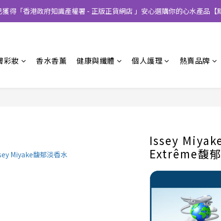
CT已獲得「香港政府知識產權署 - 正版正貨網店 」安心選購你的心水產品【
膚彩妝
香水香薰
健康與纖體
個人護理
熱賣品牌
Issey Miyak
Extrême馥