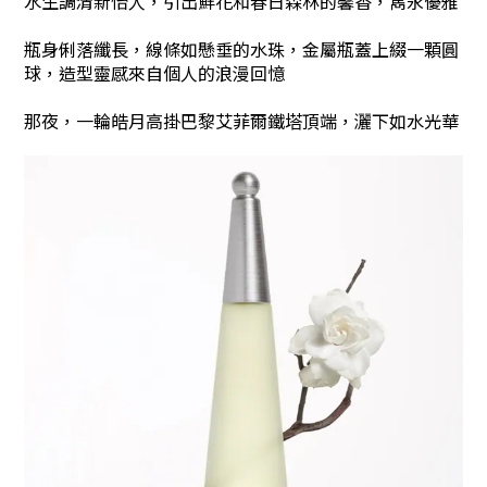
水生調清新怡人，引出鮮花和春日森林的馨香，雋永優雅
瓶身俐落纖長，線條如懸垂的水珠，金屬瓶蓋上綴一顆圓
球，造型靈感來自個人的浪漫回憶
那夜，一輪皓月高掛巴黎艾菲爾鐵塔頂端，灑下如水光華