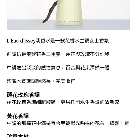
L'Eau d'Issey淡香水是一款花香水生調女士香氛
前調彷彿奏響花香二重奏，蓮花與玫瑰不分你我
中調逸出淡淡的感性氣息，百合與花束渾然一體
珍奢木質調餘韻悠長，完美收官
蓮花玫瑰香調
蓮花玫瑰香調細膩馥鬱，更烘托出水生香調的清新感
黃花香調
中調的那捧花中滿是百合等被陽光吻過的花朵，驚喜十足
珍貴木材