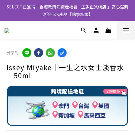
SELECT已獲得「香港政府知識產權署 - 正版正貨網店 」安心選購
你的心水產品【點撃認證】
分享到
Issey Miyake│一生之水女士淡香水
│50ml