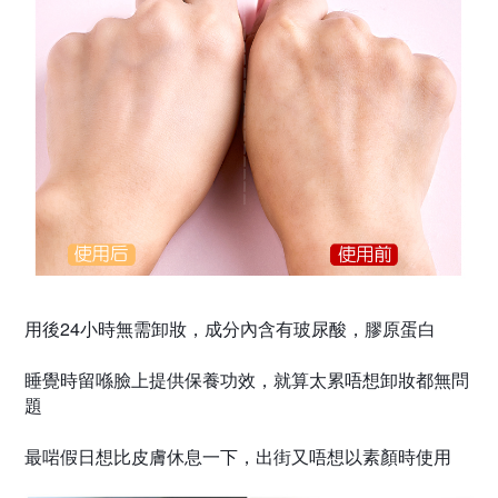
用後24小時無需卸妝，
成分內含有玻尿酸
，
膠原蛋白
睡覺時留喺臉上提供保養功效，
就算太累唔想卸妝都無問
題
最啱假日想比皮膚休息一下
，
出街又唔想以素顏時使用