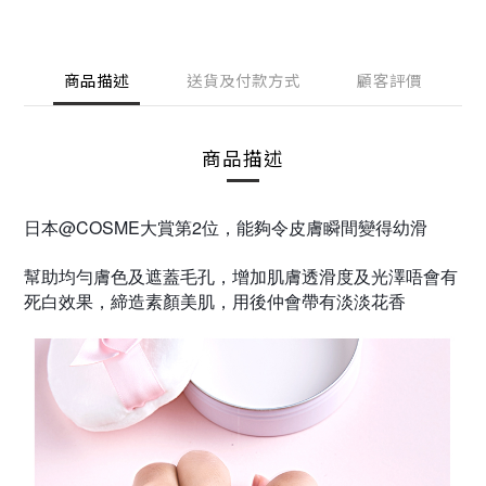
商品描述
送貨及付款方式
顧客評價
商品描述
日本@COSME大賞第2位
，
能夠令皮膚瞬間變得幼滑
幫助均勻膚色及遮蓋毛孔
，
增加肌膚透滑度及光澤
唔會有
死白效果，締造素顏美肌
，
用後仲會帶有淡淡花香