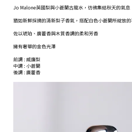
Jo Malone英國梨與小蒼蘭古龍水
，
彷彿集結秋天的氣息
猶如新鮮採摘的清新梨子香氣，搭配白色小蒼蘭所綻放的
佐以琥珀、廣藿香與木質香調的柔和芳香
擁有奢華的金色光澤
前調 : 威廉梨
中調 : ​​小蒼蘭
後調 : 廣藿香