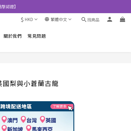
點撃認證】
$
HKD
繁體中文
找商品
關於我們
常見問題
立即購買
ne|英國梨與小蒼蘭古龍