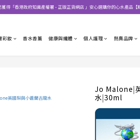
CT已獲得「香港政府知識產權署 - 正版正貨網店 」安心選購你的心水產品【
膚彩妝
香水香薰
健康與纖體
個人護理
熱賣品牌
Jo Malo
水|30ml