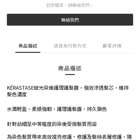
若想購買，請聯絡我們。
聯絡我們
商品描述
送貨及付款方式
顧客評價
商品描述
KÉRASTASE綻光染後護理護髮露
，強效滲透髮芯
，
維持
髮色濃度
水潤輕盈
，
柔順強韌
，
護理護髮露
，
持久鎖色
針對幼細至中等粗度的染後受損髮質而設
為染色髮質帶來
高效提亮修護
，
修護及髮絲表層修護
，隨