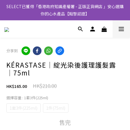
SELECT已獲得「香港政府知識產權署 - 正版正貨網店 」安心選購
你的心水產品【點撃認證】
分享到
KÉRASTASE│綻光染後護理護髮露
│75ml
HK$210.00
HK$165.00
選擇容量
: 1套3件(225ml)
1套3件(225ml)
1件(75ml)
售完