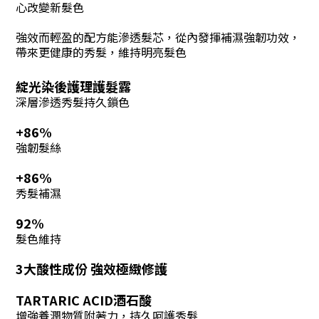
心改變新髮色
強效而輕盈的配方能滲透髮芯，從內發揮補濕強韌功效，
帶來更健康的秀髮，維持明亮髮色
綻光染後護理護髮露
深層滲透秀髮持久鎖色
+86%
強韌
髮
絲
+86%
秀髮補濕
92%
髮色維持
3大酸性成份
強效極緻修護
TARTARIC ACID
酒石酸
增強養潤物質附著力，
持久呵護秀髮