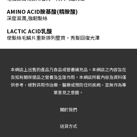
AMINO ACID
胺基酸(精胺酸)
深度滋潤,強韌髮絲
LACTIC ACID
乳酸
使髮絲毛鱗片重新排列整齊
，
秀髮回復光澤
本網店上出售的產品乃食品或營養補充品。本網店之內容旨在
告知有關保健品之營養及生理作用。本網店所載內容及資料僅
供參考，絕對非用作治療、醫療或預防任何疾病，並無作為專
業意見之意圖。
關於我們
送貨方式