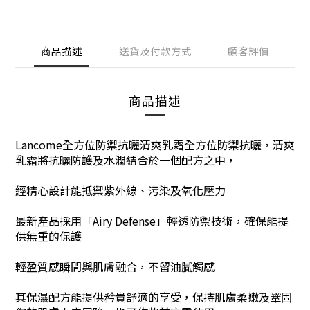
商品描述
送貨及付款方式
顧客評價
商品描述
Lancome全方位防禦抗曬清爽乳霜全方位防禦抗曬
，
清爽
乳霜將抗曬防護及水潤結合於一個配方之中，
經精心設計能抵禦紫外線、污染及氧化壓力
最新產品採用「Airy Defense」輕透防禦技術，確保能提
供無重的保護
輕盈質感瞬間與肌膚融合，不留油膩觸感
其保濕配方能提供矜貴舒適的享受，保持肌膚柔嫩及鞏固