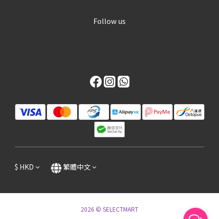
Follow us
$
HKD
繁體中文
2026 © SELECTMART