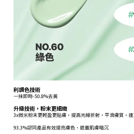
利調色技術
一抹即時-50.8%去黃
升級技術
，
粉末更細緻
3x微米粉末更輕盈更貼膚
，
提高光線折射，平滑膚質
，
達
93.3%
認同產品有效提亮膚色、
遮蓋肌膚暗沉