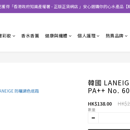
CT已獲得「香港政府知識產權署 - 正版正貨網店 」安心選購你的心水產品【
膚彩妝
香水香薰
健康與纖體
個人護理
熱賣品牌
韓國 LANE
PA++ No. 6
HK$2
HK$138.00
數量