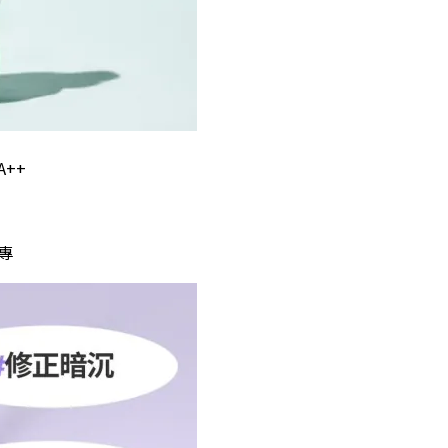
A++
專