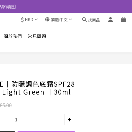
點撃認證】
$
HKD
繁體中文
找商品
關於我們
常見問題
立即購買
IGE│防曬調色底霜SPF28
0 Light Green │30ml
85.00