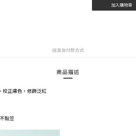
加入購物車
送貨及付款方式
商品描述
een，校正膚色，
修飾泛紅
色
盈不黏笠