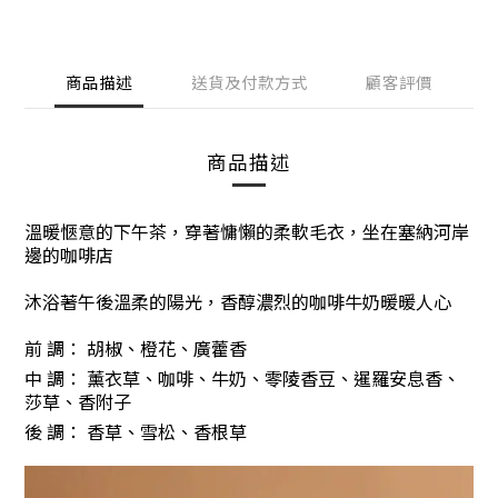
商品描述
送貨及付款方式
顧客評價
商品描述
溫暖愜意的下午茶，
穿著慵懶的柔軟毛衣
，
坐在塞納河岸
邊的咖啡店
沐浴著午後溫柔的陽光
，
香醇濃烈的咖啡牛奶暖暖人心
前 調： 胡椒、橙花、廣藿香
中 調： 薰衣草、咖啡、牛奶、零陵香豆、暹羅安息香、
莎草、香附子
後 調： 香草、雪松、香根草