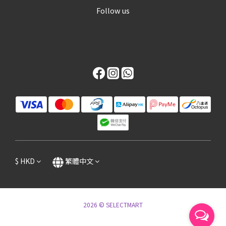
Follow us
$
HKD
繁體中文
2026 © SELECTMART