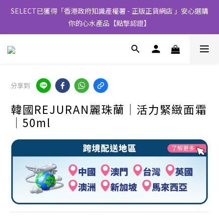
SELECT已獲得「香港政府知識產權署 - 正版正貨網店 」安心選購
你的心水產品【點撃認證】
分享到
韓國REJURAN麗珠蘭│活力緊緻面霜
│50ml