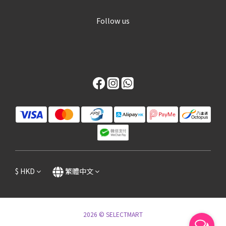
Follow us
$
HKD
繁體中文
2026 © SELECTMART