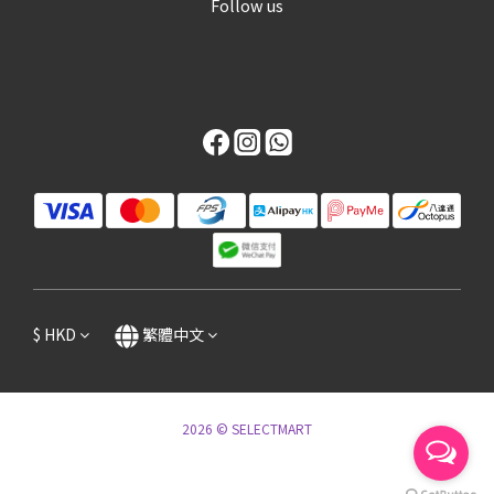
Follow us
$
HKD
繁體中文
2026 © SELECTMART