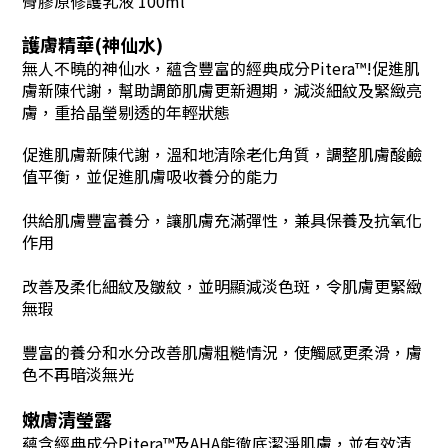
骨膠原修護乳液
100ml
護膚精華(神仙水)
無人不曉的神仙水，蘊含豐富的經典成分Pitera™!促進肌
膚新陳代謝，幫助調節肌膚更新週期，減淡細紋及緊緻亮
膚，重拾晶瑩剔透的年輕狀態
促進肌膚新陳代謝，溫和地清除老化角質，調整肌膚酸鹼
值平衡，並促進肌膚吸收養分的能力
供給肌膚豐富養分，讓肌膚充滿彈性，兼具保養及抗氧化
作用
改善及柔化細紋及皺紋，並明顯減淡色斑，令肌膚更緊緻
無瑕
豐富的養分和水分改善肌膚粗糙情況，使觸感更柔滑，膚
色不再暗淡無光
嫩膚清瑩露
蘊含經典成分Pitera™及AHA能徹底潔淨肌膚，並有效清