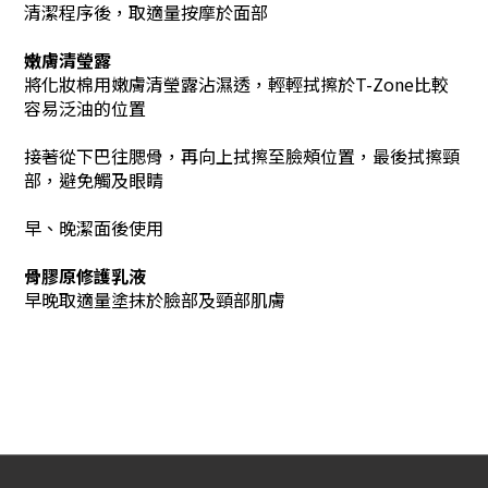
清潔程序後，取適量按摩於面部
嫩膚清瑩露
將化妝棉用嫩膚清瑩露沾濕透，輕輕拭擦於T-Zone比較
容易泛油的位置
接著從下巴往腮骨，再向上拭擦至臉頰位置，最後拭擦頸
部，避免觸及眼睛
早、晚潔面後使用
骨膠原修護乳液
早晚取適量塗抹於臉部及頸部肌膚