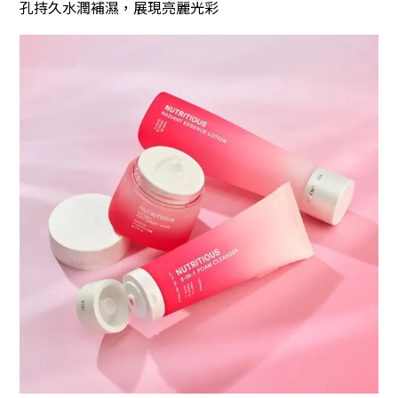
孔持久水潤補濕
，
展現亮麗光彩