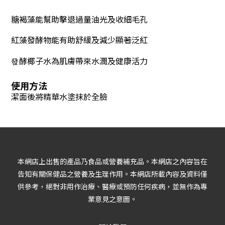
糖褐藻能幫助擊退過量油光及收細毛孔
紅藻發酵物能有助舒緩及減少顯著泛紅
酵椰子水為肌膚帶來水潤及健康活力
發
使用方法
潔面後將精華水塗抹於全臉
本網店上出售的產品乃食品或營養補充品。本網店之內容旨在
告知有關保健品之營養及生理作用。本網店所載內容及資料僅
供參考，絕對非用作治療、醫療或預防任何疾病，並無作為專
業意見之意圖。