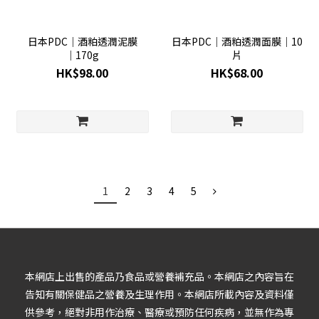
日本PDC│酒粕透潤泥膜
日本PDC│酒粕透潤面膜│10
│170g
片
HK$98.00
HK$68.00
1
2
3
4
5
本網店上出售的產品乃食品或營養補充品。本網店之內容旨在
告知有關保健品之營養及生理作用。本網店所載內容及資料僅
供參考，絕對非用作治療、醫療或預防任何疾病，並無作為專