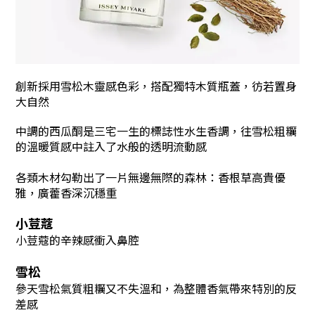
創新採用雪松木靈感色彩，搭配獨特木質瓶蓋，彷若置身
大自然
中調的西瓜酮是三宅一生的標誌性水生香調，往雪松粗糲
的溫暖質感中註入了水般的透明流動感
各類木材勾勒出了一片無邊無際的森林：香根草高貴優
雅，廣藿香深沉穩重
小荳蔻
小荳蔻的辛辣感衝入鼻腔
雪松
參天雪松氣質粗糲又不失溫和，為整體香氣帶來特別的反
差感