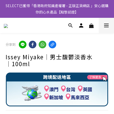
SELECT已獲得「香港政府知識產權署 - 正版正貨網店 」安心選購
你的心水產品【點撃認證】
分享到
Issey Miyake│男士馥鬱淡香水
│100ml