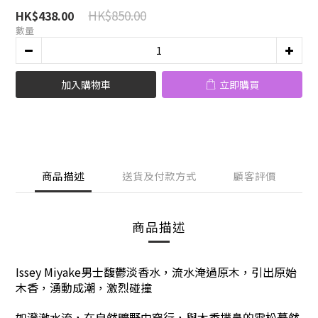
HK$850.00
HK$438.00
數量
加入購物車
立即購買
商品描述
送貨及付款方式
顧客評價
商品描述
Issey Miyake男士馥鬱淡香水，流水淹過原木，引出原始
木香，湧動成潮，激烈碰撞
如澄澈水流，在自然曠野中穿行，與木香撲鼻的雪松驀然